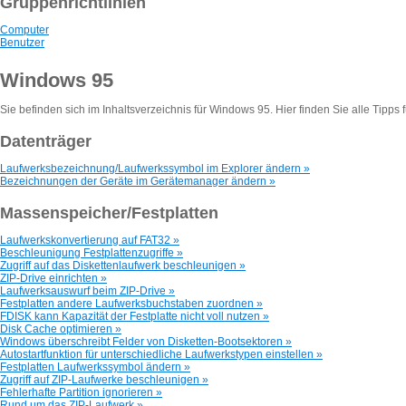
Gruppenrichtlinien
Computer
Benutzer
Windows 95
Sie befinden sich im Inhaltsverzeichnis für Windows 95. Hier finden Sie alle Tipps
Datenträger
Laufwerksbezeichnung/Laufwerkssymbol im Explorer ändern »
Bezeichnungen der Geräte im Gerätemanager ändern »
Massenspeicher/Festplatten
Laufwerkskonvertierung auf FAT32 »
Beschleunigung Festplattenzugriffe »
Zugriff auf das Diskettenlaufwerk beschleunigen »
ZIP-Drive einrichten »
Laufwerksauswurf beim ZIP-Drive »
Festplatten andere Laufwerksbuchstaben zuordnen »
FDISK kann Kapazität der Festplatte nicht voll nutzen »
Disk Cache optimieren »
Windows überschreibt Felder von Disketten-Bootsektoren »
Autostartfunktion für unterschiedliche Laufwerkstypen einstellen »
Festplatten Laufwerkssymbol ändern »
Zugriff auf ZIP-Laufwerke beschleunigen »
Fehlerhafte Partition ignorieren »
Rund um das ZIP-Laufwerk »