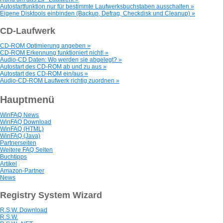
Autostartfunktion nur für bestimmte Laufwerksbuchstaben ausschalten »
Eigene Disktools einbinden (Backup, Defrag, Checkdisk und Cleanup) »
CD-Laufwerk
CD-ROM Optimierung angeben »
CD-ROM Erkennung funktioniert nicht! »
Audio-CD Daten: Wo werden sie abgelegt? »
Autostart des CD-ROM ab und zu aus »
Autostart des CD-ROM ein/aus »
Audio-CD-ROM Laufwerk richtig zuordnen »
Hauptmenü
WinFAQ News
WinFAQ Download
WinFAQ (HTML)
WinFAQ (Java)
Partnerseiten
Weitere FAQ Seiten
Buchtipps
Artikel
Amazon-Partner
News
Registry System Wizard
R.S.W. Download
R.S.W.