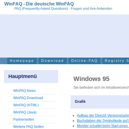
WinFAQ - Die deutsche WinFAQ
FAQ (Frequently Asked Questions) - Fragen und ihre Antworten
Homepage
Download
Online-FAQ
Registry 
Hauptmenü
Windows 95
Sie befinden sich im Inhaltsverzeic
WinFAQ News
WinFAQ Download
Grafik
WinFAQ (HTML)
WinFAQ (Java)
Aufbau der DirectX Versionsnum
Partnerseiten
Buchstaben der Symboltexte auf 
Monitor schaltet beim Start eines
Weitere FAQ Seiten