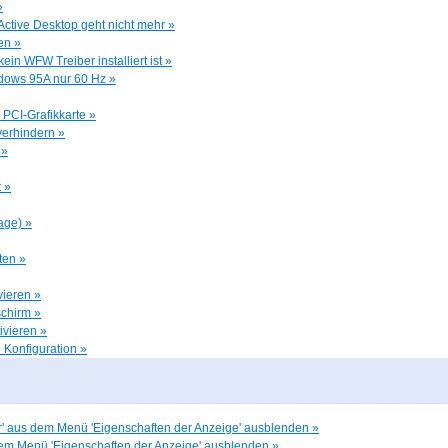
»
ctive Desktop geht nicht mehr »
en »
n WFW Treiber installiert ist »
dows 95A nur 60 Hz »
r PCI-Grafikkarte »
erhindern »
 »
 »
age) »
ten »
vieren »
schirm »
tivieren »
 Konfiguration »
r' aus dem Menü 'Eigenschaften der Anzeige' ausblenden »
dem Menü 'Eigenschaften der Anzeige' ausblenden »