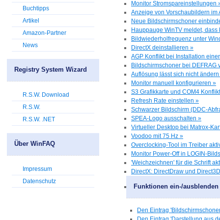
Monitor Stromspareinstellungen 
Buchtipps
Anzeige von Vorschaubildern im A
Artikel
Neue Bildschirmschoner einbind
Hauppauge WinTV meldet, dass kei
Amazon-Partner
Bildwiederholfrequenz unter Win
News
DirectX deinstallieren »
AGP Konflikt bei Installation eine
Bildschirmschoner bei DEFRAG v
Registry System Wizard
Auflösung lässt sich nicht ändern
Monitor manuell konfigurieren »
S3 Grafikkarte und COM4 Konflikt
R.S.W. Download
Refresh Rate einstellen »
R.S.W.
Schwarzer Bildschirm (DDC-Abfr
SPEA-Logo ausschalten »
R.S.W. .NET
Virtueller Desktop bei Matrox-Kar
Voodoo mit 75 Hz »
Über WinFAQ
Overclocking-Tool im Treiber akti
Monitor Power-Off in LOGIN-Bild
'Weichzeichnen' für die Schrift ak
Impressum
DirectX: DirectDraw und Direct3D
Datenschutz
Funktionen ein-/ausblenden
Den Eintrag 'Bildschirmschone
Den Eintrag 'Darstellung aus 