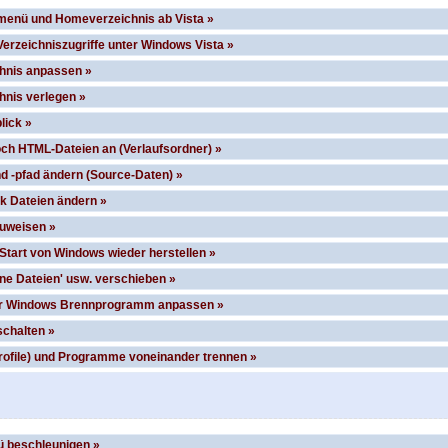
rtmenü und Homeverzeichnis ab Vista »
Verzeichniszugriffe unter Windows Vista »
hnis anpassen »
hnis verlegen »
lick »
noch HTML-Dateien an (Verlaufsordner) »
nd -pfad ändern (Source-Daten) »
ck Dateien ändern »
zuweisen »
Start von Windows wieder herstellen »
ene Dateien' usw. verschieben »
für Windows Brennprogramm anpassen »
schalten »
ofile) und Programme voneinander trennen »
ü beschleunigen »