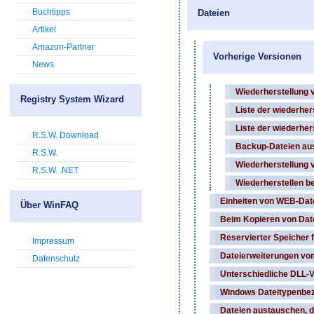
Buchtipps
Dateien
Artikel
Amazon-Partner
Vorherige Versionen
News
Wiederherstellung 
Registry System Wizard
Liste der wiederher
Liste der wiederhe
R.S.W. Download
Backup-Dateien aus
R.S.W.
Wiederherstellung 
R.S.W. .NET
Wiederherstellen b
Einheiten von WEB-Date
Über WinFAQ
Beim Kopieren von Dat
Reservierter Speicher 
Impressum
Dateierweiterungen vo
Datenschutz
Unterschiedliche DLL-V
Windows Dateitypenbe
Dateien austauschen, d