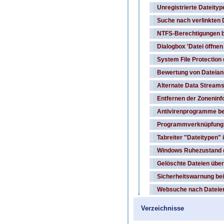
Unregistrierte Dateity
Suche nach verlinkten 
NTFS-Berechtigungen b
Dialogbox 'Datei öffne
System File Protection 
Bewertung von Dateianl
Alternate Data Streams
Entfernen der Zoneninf
Antivirenprogramme be
Programmverknüpfung b
Tabreiter "Dateitypen"
Windows Ruhezustand d
Gelöschte Dateien über
Sicherheitswarnung bei
Websuche nach Dateien
Verzeichnisse