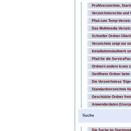
Profilverzeichnis, Sta
Verzeichnisrechte und 
Pfad zum Temp-Verzeic
Das Multimedia Verzeic
Schneller Ordner-Überb
Verzeichnis zeigt nur 
Installationslaufwerk u
Pfad für die ServicePa
Ordnern andere Icons 
Geöffnete Ordner beim 
Die Verzeichnisse 'Eig
Standardverzeichnis 
Geschützte Ordner frei
Anwenderdaten (Userpr
Suche
Die Suche im Startmen