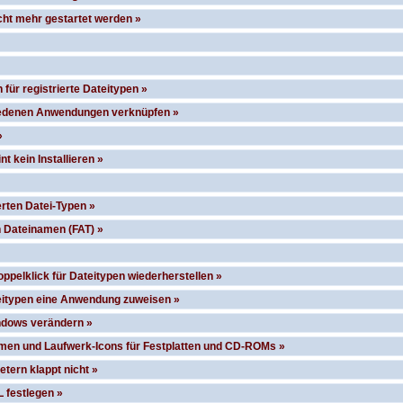
ht mehr gestartet werden »
n für registrierte Dateitypen »
iedenen Anwendungen verknüpfen »
»
t kein Installieren »
ierten Datei-Typen »
 Dateinamen (FAT) »
ppelklick für Dateitypen wiederherstellen »
eitypen eine Anwendung zuweisen »
indows verändern »
men und Laufwerk-Icons für Festplatten und CD-ROMs »
tern klappt nicht »
L festlegen »