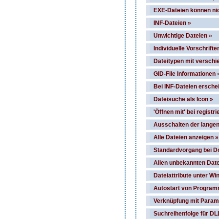
EXE-Dateien können nic
INF-Dateien »
Unwichtige Dateien »
Individuelle Vorschrifte
Dateitypen mit versch
GID-File Informationen 
Bei INF-Dateien erschein
Dateisuche als Icon »
'Öffnen mit' bei registr
Ausschalten der langen
Alle Dateien anzeigen »
Standardvorgang bei Do
Allen unbekannten Dat
Dateiattribute unter W
Autostart von Program
Verknüpfung mit Parame
Suchreihenfolge für DL