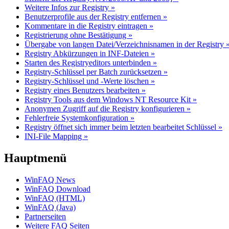
Weitere Infos zur Registry »
Benutzerprofile aus der Registry entfernen »
Kommentare in die Registry eintragen »
Registrierung ohne Bestätigung »
Übergabe von langen Datei/Verzeichnisnamen in der Registry 
Registry Abkürzungen in INF-Dateien »
Starten des Registryeditors unterbinden »
Registry-Schlüssel per Batch zurücksetzen »
Registry-Schlüssel und -Werte löschen »
Registry eines Benutzers bearbeiten »
Registry Tools aus dem Windows NT Resource Kit »
Anonymen Zugriff auf die Registry konfigurieren »
Fehlerfreie Systemkonfiguration »
Registry öffnet sich immer beim letzten bearbeitet Schlüssel »
INI-File Mapping »
Hauptmenü
WinFAQ News
WinFAQ Download
WinFAQ (HTML)
WinFAQ (Java)
Partnerseiten
Weitere FAQ Seiten