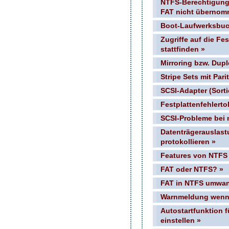
NTFS-Berechtigung
FAT nicht übernom
Boot-Laufwerksbuc
Zugriffe auf die Fe
stattfinden »
Mirroring bzw. Dupl
Stripe Sets mit Parit
SCSI-Adapter (Sorti
Festplattenfehlerto
SCSI-Probleme bei
Datenträgerauslas
protokollieren »
Features von NTFS
FAT oder NTFS? »
FAT in NTFS umwan
Warnmeldung wenn F
Autostartfunktion 
einstellen »