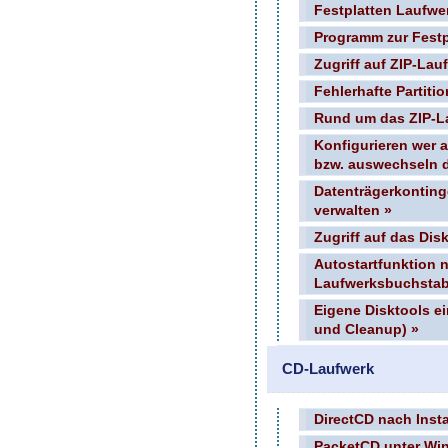
Festplatten Laufwe
Programm zur Festp
Zugriff auf ZIP-La
Fehlerhafte Partitio
Rund um das ZIP-L
Konfigurieren wer 
bzw. auswechseln d
Datenträgerkontin
verwalten »
Zugriff auf das Di
Autostartfunktion 
Laufwerksbuchstab
Eigene Disktools e
und Cleanup) »
CD-Laufwerk
DirectCD nach Insta
PacketCD unter Wi