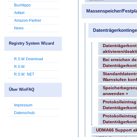
Buchtipps
Massenspeicher/Festpla
Artikel
Amazon-Partner
News
Datenträgerkontinge
Registry System Wizard
Datenträgerkont
aktivieren/deakt
R.S.W. Download
Bei erreichen d
Datenträgerkont
R.S.W.
Standarddatent
R.S.W. .NET
Warnstufen konf
Speicherbegren
Über WinFAQ
anwenden »
Protokolleintrag
Impressum
Datenträgerkont
Datenschutz
Protokolleintrag
Datenträgerkont
UDMA66 Support akt