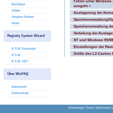
Fehler unter Windows 
Buchtipps
ausgeht »
Artikel
Auslagerung der Kerne
Amazon-Partner
Speicherverwaltung/Op
News
Speicherverwaltung de
Verteilung der Auslage
Registry System Wizard
NT und Windows 95/98 
Einstellungen der Ram
R.S.W. Download
Größe des L2-Caches f
R.S.W.
R.S.W. .NET
Über WinFAQ
Impressum
Datenschutz
Homepage
|
Team
|
Impressum