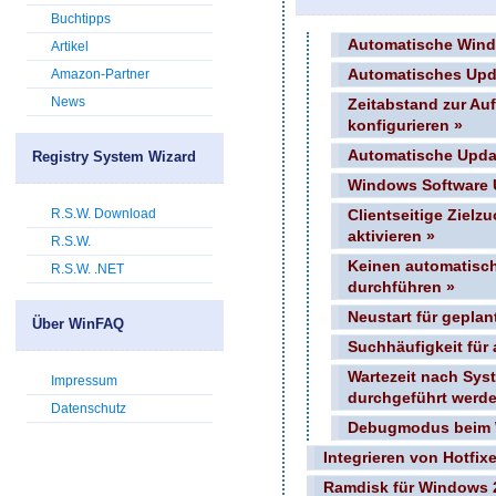
Buchtipps
Automatische Windo
Artikel
Amazon-Partner
Automatisches Upda
News
Zeitabstand zur Auf
konfigurieren »
Automatische Update
Registry System Wizard
Windows Software U
R.S.W. Download
Clientseitige Zielz
aktivieren »
R.S.W.
Keinen automatisc
R.S.W. .NET
durchführen »
Neustart für geplan
Über WinFAQ
Suchhäufigkeit für
Wartezeit nach Sys
Impressum
durchgeführt werde
Datenschutz
Debugmodus beim 
Integrieren von Hotfixe
Ramdisk für Windows 2