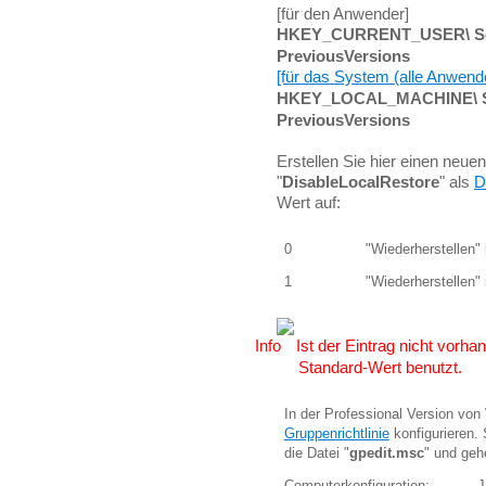
[für den Anwender]
HKEY_CURRENT_USER\ So
PreviousVersions
[für das System (alle Anwend
HKEY_LOCAL_MACHINE\ S
PreviousVersions
Erstellen Sie hier einen neu
"
DisableLocalRestore
" als
D
Wert auf:
0
"Wiederherstellen" 
1
"Wiederherstellen" i
Ist der Eintrag nicht vorh
Standard-Wert benutzt.
In der Professional Version vo
Gruppenrichtlinie
konfigurieren. 
die Datei "
gpedit.msc
" und geh
Computerkonfiguration:
J