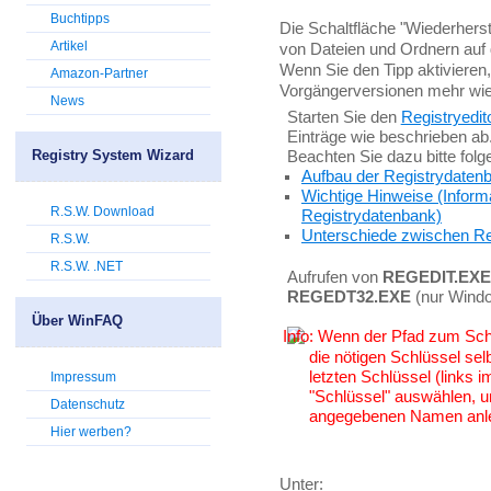
Buchtipps
Die Schaltfläche "Wiederherst
Artikel
von Dateien und Ordnern auf 
Wenn Sie den Tipp aktivieren
Amazon-Partner
Vorgängerversionen mehr wie
News
Starten Sie den
Registryedit
Einträge wie beschrieben ab
Registry System Wizard
Beachten Sie dazu bitte fol
Aufbau der Registrydaten
Wichtige Hinweise (Inform
R.S.W. Download
Registrydatenbank)
Unterschiede zwischen Re
R.S.W.
R.S.W. .NET
Aufrufen von
REGEDIT.EXE
REGEDT32.EXE
(nur Wind
Über WinFAQ
Wenn der Pfad zum Schlü
die nötigen Schlüssel sel
letzten Schlüssel (links
Impressum
"Schlüssel" auswählen, u
Datenschutz
angegebenen Namen anl
Hier werben?
Unter: