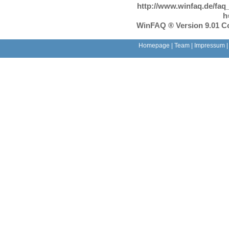
http://www.winfaq.de/faq
h
WinFAQ ® Version 9.01 Co
Homepage
|
Team
|
Impressum