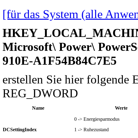
[für das System (alle Anwe
HKEY_LOCAL_MACHINE
Microsoft\ Power\ Power
910E-A1F54B84C7E5
erstellen Sie hier folgende 
REG_DWORD
Name
Werte
0 -> Energiesparmodus
DCSettingIndex
1 -> Ruhezustand