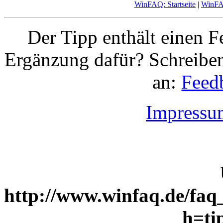
WinFAQ: Startseite
|
WinF
Der Tipp enthält einen F
Ergänzung dafür? Schreiben
an:
Feed
Impressu
http://www.winfaq.de/faq
h=ti