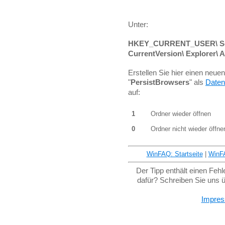
Unter:
HKEY_CURRENT_USER\ Soft
CurrentVersion\ Explorer\ 
Erstellen Sie hier einen neu
"
PersistBrowsers
" als
Daten
auf:
1
Ordner wieder öffnen
0
Ordner nicht wieder öffne
WinFAQ: Startseite
|
WinF
Der Tipp enthält einen Feh
dafür? Schreiben Sie uns 
Impre