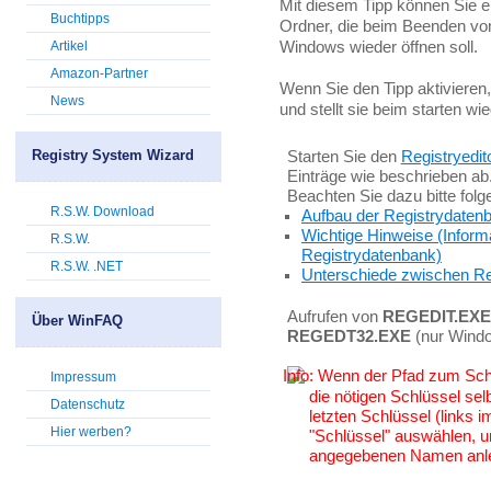
Mit diesem Tipp können Sie e
Buchtipps
Ordner, die beim Beenden von
Windows wieder öffnen soll.
Artikel
Amazon-Partner
Wenn Sie den Tipp aktivieren
News
und stellt sie beim starten wie
Registry System Wizard
Starten Sie den
Registryedit
Einträge wie beschrieben ab
Beachten Sie dazu bitte fol
R.S.W. Download
Aufbau der Registrydaten
Wichtige Hinweise (Inform
R.S.W.
Registrydatenbank)
R.S.W. .NET
Unterschiede zwischen Re
Aufrufen von
REGEDIT.EXE
Über WinFAQ
REGEDT32.EXE
(nur Wind
Wenn der Pfad zum Schlü
Impressum
die nötigen Schlüssel sel
Datenschutz
letzten Schlüssel (links
Hier werben?
"Schlüssel" auswählen, u
angegebenen Namen anl