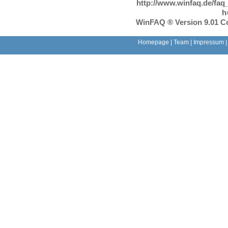
http://www.winfaq.de/faq
h
WinFAQ ® Version 9.01 Co
Homepage
|
Team
|
Impressum