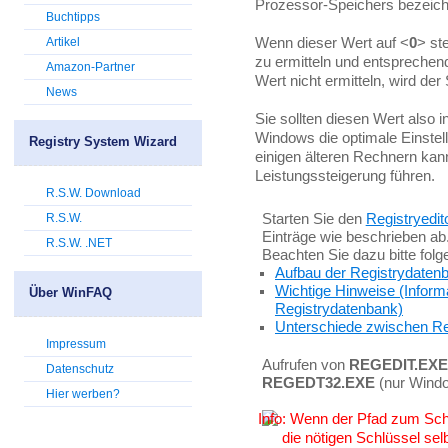
Prozessor-Speichers bezeich
Buchtipps
Wenn dieser Wert auf <
0
> st
Artikel
zu ermitteln und entsprechen
Amazon-Partner
Wert nicht ermitteln, wird de
News
Sie sollten diesen Wert also 
Windows die optimale Einstell
Registry System Wizard
einigen älteren Rechnern kan
Leistungssteigerung führen.
R.S.W. Download
R.S.W.
Starten Sie den
Registryedit
Einträge wie beschrieben ab
R.S.W. .NET
Beachten Sie dazu bitte fol
Aufbau der Registrydaten
Wichtige Hinweise (Inform
Über WinFAQ
Registrydatenbank)
Unterschiede zwischen Re
Impressum
Aufrufen von
REGEDIT.EXE
Datenschutz
REGEDT32.EXE
(nur Wind
Hier werben?
Wenn der Pfad zum Schlü
die nötigen Schlüssel sel