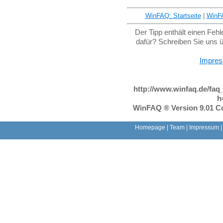
WinFAQ: Startseite
|
WinF
Der Tipp enthält einen Feh
dafür? Schreiben Sie uns 
Impre
http://www.winfaq.de/faq
h
WinFAQ ® Version 9.01 Co
Homepage
|
Team
|
Impressum