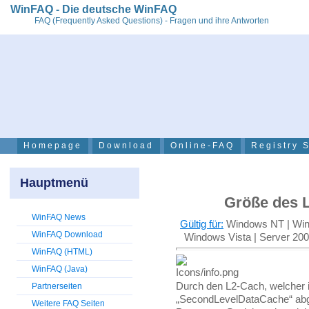
WinFAQ - Die deutsche WinFAQ
FAQ (Frequently Asked Questions) - Fragen und ihre Antworten
Homepage
Download
Online-FAQ
Registry 
Hauptmenü
Größe des L
WinFAQ News
Gültig für:
Windows NT | Wind
WinFAQ Download
Windows Vista | Server 20
WinFAQ (HTML)
WinFAQ (Java)
Durch den L2-Cach, welcher 
Partnerseiten
„SecondLevelDataCache“ abge
Weitere FAQ Seiten