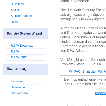
damit in Sicherheit.
Buchtipps
Der "Network Security Focus"
Artikel
aufzeigt, dass es genügt, vom
Amazon-Partner
anzugeben, um den Zugriff auf
News
Aufgrund dieses Fehlers sollt
und Druckerfreigabe verwenden
Registry System Wizard
gehen. Da Windows automati
bindet, hat man dann über das 
R.S.W. Download
Entfernen Sie deshalb lieber 
von DFÜ-Adapter.
R.S.W.
R.S.W. .NET
Von MS gibt es zur Zeit noch
Problem (Stand: 22.12.00).
Über WinFAQ
WinFAQ: Startseite
|
WinF
Der Tipp enthält einen Feh
Impressum
dafür? Schreiben Sie uns 
Datenschutz
Impre
Hier werben?