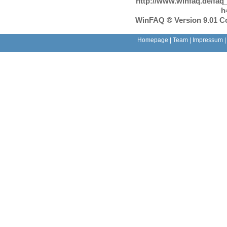
http://www.winfaq.de/faq
h
WinFAQ ® Version 9.01 Co
Homepage
|
Team
|
Impressum