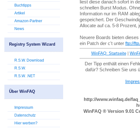
liest diese danach sofort in 
Buchtipps
schnellen Burst Modus. Ohne
Artikel
Information nur im RAM ableg
gespeichert. Der Geschwindigk
Amazon-Partner
Allocate auf ca. 5-8 Prozent
News
Neuere Boards bieten dieses F
ein Patch der c't unter
ftp://f
Registry System Wizard
WinFAQ: Startseite
|
WinF
R.S.W. Download
Der Tipp enthält einen Feh
R.S.W.
dafür? Schreiben Sie uns 
R.S.W. .NET
Impre
Über WinFAQ
http://www.winfaq.de/faq
h
Impressum
WinFAQ ® Version 9.01 Co
Datenschutz
Hier werben?