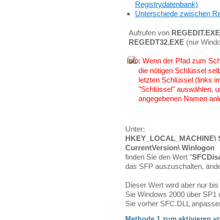
Registrydatenbank)
Unterschiede zwischen Re
Aufrufen von
REGEDIT.EXE
REGEDT32.EXE
(nur Wind
Wenn der Pfad zum Schlü
die nötigen Schlüssel sel
letzten Schlüssel (links
"Schlüssel" auswählen, u
angegebenen Namen anl
Unter:
HKEY_LOCAL_MACHINE\ SO
CurrentVersion\ Winlogon
finden Sie den Wert "
SFCDis
das SFP auszuschalten, änd
Dieser Wert wird aber nur bi
Sie Windows 2000 über SP1 
Sie vorher SFC.DLL anpasse
Methode 1 zum aktivieren v