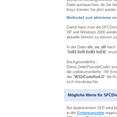
Datei austauschen, da Sie hi
Keys können Sie jetzt wieder
Methode2 zum aktivieren v
Damit kann man die SFCDisabl
XP und Windows 2000 wieder a
aktuelle Version zu wissen z
In der Datei
sfc_os_dll
nach 
"
0x83 0xf8 0x9D 0xEB
" erse
Backgroundinfos :
Diese Zeile(PseudoCode) wurd
die undokumentierte '-99' Ein
der "
W32/CodeRed.D
" die R
sich missbrauchte.
Mögliche Werte für SFCDi
Bei deaktiviertem SFP wird b
in der
Ereignisanzeige
angeze