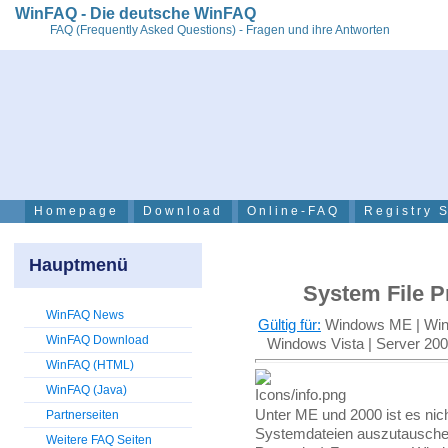
WinFAQ - Die deutsche WinFAQ
FAQ (Frequently Asked Questions) - Fragen und ihre Antworten
Homepage
Download
Online-FAQ
Registry 
Hauptmenü
System File P
WinFAQ News
Gültig für:
Windows ME | Wind
WinFAQ Download
Windows Vista | Server 20
WinFAQ (HTML)
WinFAQ (Java)
Unter ME und 2000 ist es nic
Partnerseiten
Systemdateien auszutausche
Weitere FAQ Seiten