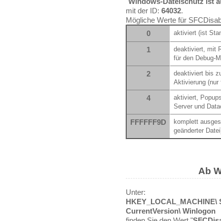
"
Windows-Dateischutz ist au
mit der ID:
64032
.
Mögliche Werte für SFCDisab
0
aktiviert (ist St
1
deaktiviert, mit
für den Debug-M
2
deaktiviert bis
Aktivierung (nu
4
aktiviert, Popup
Server und Data
FFFFFF9D
komplett ausges
geänderter Datei
Ab W
Unter:
HKEY_LOCAL_MACHINE\ SO
CurrentVersion\ Winlogon
finden Sie den Wert "
SFCDis