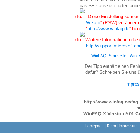
das SFP auszuschalten ände
Diese Einstellung können 
Wizard
" (RSW) verändern
"
http://www.winfaq.de
" her
Weitere Informationen dazu
http://support.microsoft.
WinFAQ: Startseite
|
WinF
Der Tipp enthält einen Feh
dafür? Schreiben Sie uns 
Impre
http://www.winfaq.de/faq
h
WinFAQ ® Version 9.01 Co
Homepage
|
Team
|
Impressum