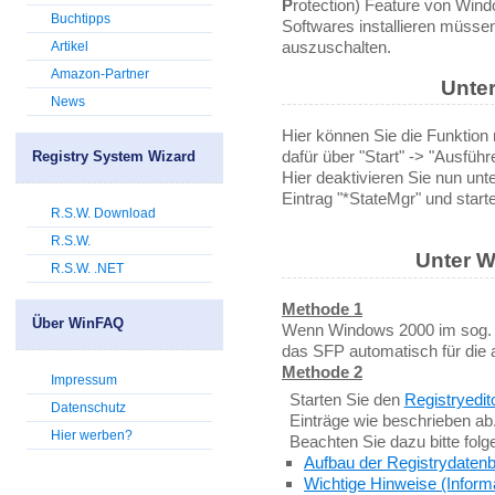
P
rotection) Feature von Windo
Buchtipps
Softwares installieren müssen,
auszuschalten.
Artikel
Amazon-Partner
Unte
News
Hier können Sie die Funktion 
dafür über "Start" -> "Aus
Registry System Wizard
Hier deaktivieren Sie nun unte
Eintrag "*StateMgr" und start
R.S.W. Download
R.S.W.
Unter 
R.S.W. .NET
Methode 1
Über WinFAQ
Wenn Windows 2000 im sog. A
das SFP automatisch für die a
Methode 2
Impressum
Starten Sie den
Registryedit
Datenschutz
Einträge wie beschrieben ab
Hier werben?
Beachten Sie dazu bitte fol
Aufbau der Registrydaten
Wichtige Hinweise (Inform