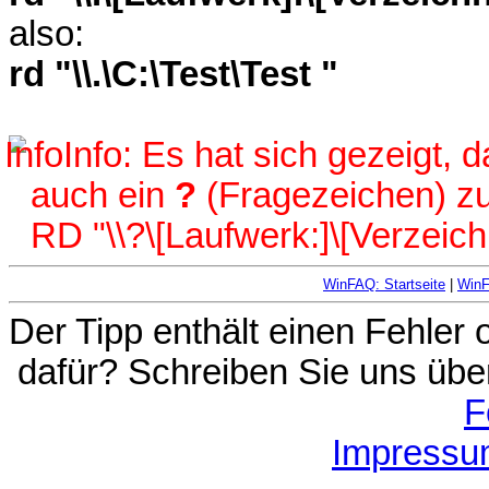
also:
rd "\\.\C:\Test\Test "
Info: Es hat sich gezeigt, 
auch ein
?
(Fragezeichen) zu
RD "\\?\[Laufwerk:]\[Verzeich
WinFAQ: Startseite
|
Win
Der Tipp enthält einen Fehler
dafür? Schreiben Sie uns übe
F
Impressu