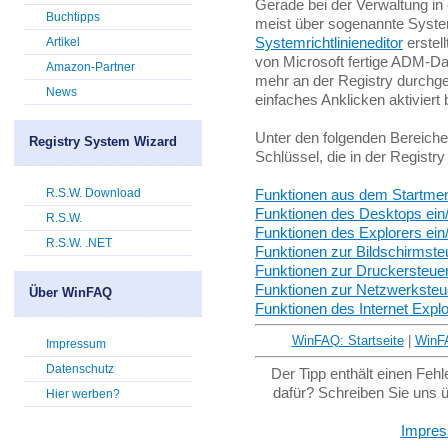
Gerade bei der Verwaltung in 
Buchtipps
meist über sogenannte System
Systemrichtlinieneditor
erstell
Artikel
von Microsoft fertige ADM-Da
Amazon-Partner
mehr an der Registry durchg
News
einfaches Anklicken aktiviert
Unter den folgenden Bereichen
Registry System Wizard
Schlüssel, die in der Registr
R.S.W. Download
Funktionen aus dem Startmen
Funktionen des Desktops ein
R.S.W.
Funktionen des Explorers ei
R.S.W. .NET
Funktionen zur Bildschirmste
Funktionen zur Druckersteue
Funktionen zur Netzwerksteu
Über WinFAQ
Funktionen des Internet Expl
WinFAQ: Startseite
|
WinF
Impressum
Datenschutz
Der Tipp enthält einen Feh
dafür? Schreiben Sie uns 
Hier werben?
Impre