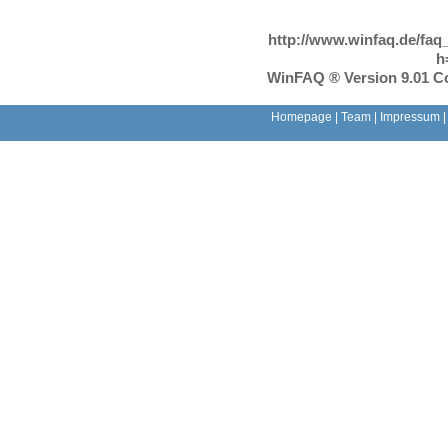
http://www.winfaq.de/faq
h
WinFAQ ® Version 9.01 Co
Homepage
|
Team
|
Impressum