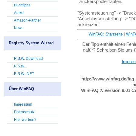
Druckerspooler laufen.
Buchtipps
"Systemsteuerung" -> "Drucker
Artikel
"Anschlusseinstellung" -> "
Amazon-Partner
ankreuzen.
News
WinFAQ: Startseite
|
WinF
Registry System Wizard
Der Tipp enthält einen Feh
dafür? Schreiben Sie uns 
R.S.W. Download
Impre
R.S.W.
R.S.W. .NET
http://www.winfaq.de/faq
h
Über WinFAQ
WinFAQ ® Version 9.01 Co
Impressum
Datenschutz
Hier werben?