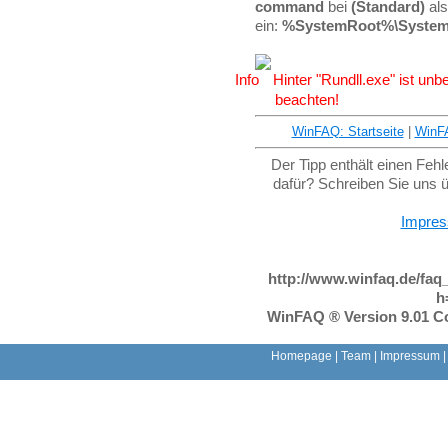
command
bei
(Standard)
al
ein:
%SystemRoot%\System32
Hinter "Rundll.exe" ist un
beachten!
WinFAQ: Startseite
|
WinF
Der Tipp enthält einen Feh
dafür? Schreiben Sie uns 
Impre
http://www.winfaq.de/faq
h
WinFAQ ® Version 9.01 Co
Homepage
|
Team
|
Impressum