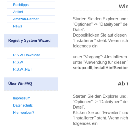
Buchtipps
Wi
Artikel
Starten Sie den Explorer und 
Amazon-Partner
"Optionen" -> "Dateitypen" de
News
Datei".
Doppelklicken Sie auf diesen 
"Installieren" steht. Wenn nic
Registry System Wizard
folgendes ein:
R.S.W. Download
unter "Vorgang": &Installieren
unter "Anwendung für diesen
R.S.W.
setupx.dll,InstallHinfSectio
R.S.W. .NET
Ab 
Über WinFAQ
Starten Sie den Explorer und 
Impressum
"Optionen" -> "Dateitypen" de
Datenschutz
Datei".
Klicken Sie auf "Erweitert" un
Hier werben?
"Installieren" steht. Wenn nic
folgendes ein: