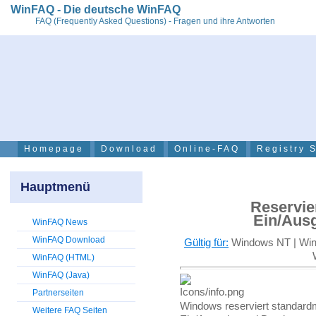
WinFAQ - Die deutsche WinFAQ
FAQ (Frequently Asked Questions) - Fragen und ihre Antworten
Homepage
Download
Online-FAQ
Registry 
Hauptmenü
Reservie
Ein/Aus
WinFAQ News
WinFAQ Download
Gültig für:
Windows NT | Wind
WinFAQ (HTML)
WinFAQ (Java)
Partnerseiten
Windows reserviert standardm
Weitere FAQ Seiten