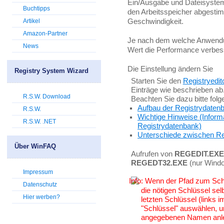
Ein/Ausgabe und Dateisystemo
Buchtipps
den Arbeitsspeicher abgestim
Geschwindigkeit.
Artikel
Amazon-Partner
Je nach dem welche Anwendun
News
Wert die Performance verbes
Die Einstellung ändern Sie
Registry System Wizard
Starten Sie den
Registryedit
Einträge wie beschrieben ab
R.S.W. Download
Beachten Sie dazu bitte fol
Aufbau der Registrydaten
R.S.W.
Wichtige Hinweise (Inform
R.S.W. .NET
Registrydatenbank)
Unterschiede zwischen Re
Über WinFAQ
Aufrufen von
REGEDIT.EXE
REGEDT32.EXE
(nur Wind
Impressum
Wenn der Pfad zum Schlü
Datenschutz
die nötigen Schlüssel sel
Hier werben?
letzten Schlüssel (links
"Schlüssel" auswählen, u
angegebenen Namen anl