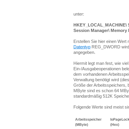
unter:
HKEY_LOCAL_MACHINE\ Sys
Session Manager\ Memory
Erstellen Sie hier einen Wert
Datentyp
REG_DWORD wird de
angegeben.
Hiermit legt man fest, wie vie
Ein-/Ausgabeoperationen bele
dem vorhandenen Arbeitsspeic
Verwaltung benötigt wird (dies
Größe der Arbeitsspeichers, 
MByte sind es schon 64 MByt
standardmäßig 512K Speicher 
Folgende Werte sind meist sin
Arbeitsspeicher
IoPageLock
(MByte)
(Hex)