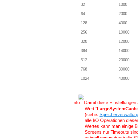
32
1000
64
2000
128
4000
256
10000
320
12000
384
14000
512
20000
768
30000
1024
40000
Damit diese Einstellunge
Wert "
LargeSystemCach
(siehe:
Speicherverwaltun
alle I/O Operationen dies
Wertes kann man einige Bl
Screens nur Timeouts sind, 
schnell genug durch die 