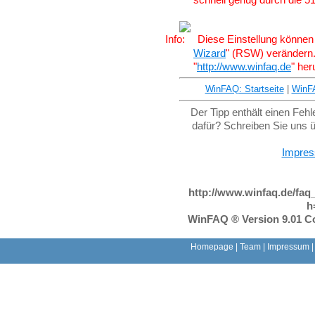
Diese Einstellung können 
Wizard
" (RSW) verändern
"
http://www.winfaq.de
" her
WinFAQ: Startseite
|
WinF
Der Tipp enthält einen Feh
dafür? Schreiben Sie uns 
Impre
http://www.winfaq.de/faq
h
WinFAQ ® Version 9.01 Co
Homepage
|
Team
|
Impressum