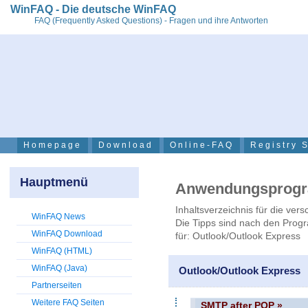
WinFAQ - Die deutsche WinFAQ
FAQ (Frequently Asked Questions) - Fragen und ihre Antworten
Homepage
Download
Online-FAQ
Registry 
Hauptmenü
Anwendungsprog
Inhaltsverzeichnis für die v
WinFAQ News
Die Tipps sind nach den Progr
WinFAQ Download
für: Outlook/Outlook Express
WinFAQ (HTML)
WinFAQ (Java)
Outlook/Outlook Express
Partnerseiten
Weitere FAQ Seiten
SMTP after POP »