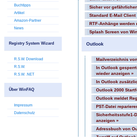
Buchtipps
Sicher vor gefährliche
Artikel
Standard E-Mail Client 
Amazon-Partner
RTF-Anhänge werden ni
News
Splash Screen von Win
Registry System Wizard
Outlook
R.S.W. Download
Mailverzeichnis vo
R.S.W.
In Outlook gesperr
wieder anzeigen »
R.S.W. .NET
In Outlook zusätzl
Über WinFAQ
Outlook 2000 Startf
Outlook meldet Regi
Impressum
PST-Datei repariere
Datenschutz
Sicherheitsstufe1-
anzeigen »
Adressbuch von Ou